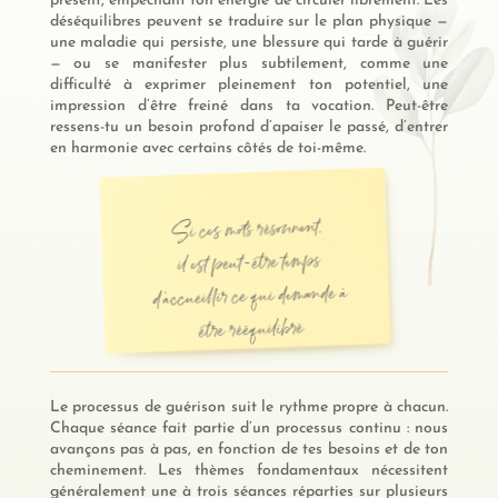
présent, empêchant ton énergie de circuler librement. Les
déséquilibres peuvent se traduire sur le plan physique —
une maladie qui persiste, une blessure qui tarde à guérir
— ou se manifester plus subtilement, comme une
difficulté à exprimer pleinement ton potentiel, une
impression d’être freiné dans ta vocation. Peut-être
ressens-tu un besoin profond d’apaiser le passé, d’entrer
en harmonie avec certains côtés de toi-même.
Si ces mots résonnent,
il est peut-être temps
d’accueillir ce qui demande à
être rééquilibré
Le processus de guérison suit le rythme propre à chacun.
Chaque séance fait partie d’un processus continu : nous
avançons pas à pas, en fonction de tes besoins et de ton
cheminement. Les thèmes fondamentaux nécessitent
généralement une à trois séances réparties sur plusieurs