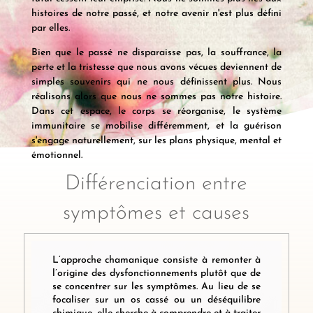
histoires de notre passé, et notre avenir n'est plus défini
par elles.
Bien que le passé ne disparaisse pas, la souffrance, la
perte et la tristesse que nous avons vécues deviennent de
simples souvenirs qui ne nous définissent plus. Nous
réalisons alors que nous ne sommes pas notre histoire.
Dans cet espace, le corps se réorganise, le système
immunitaire se mobilise différemment, et la guérison
s'engage naturellement, sur les plans physique, mental et
émotionnel.
Différenciation entre
symptômes et causes
L’approche chamanique consiste à remonter à
l’origine des dysfonctionnements plutôt que de
se concentrer sur les symptômes. Au lieu de se
focaliser sur un os cassé ou un déséquilibre