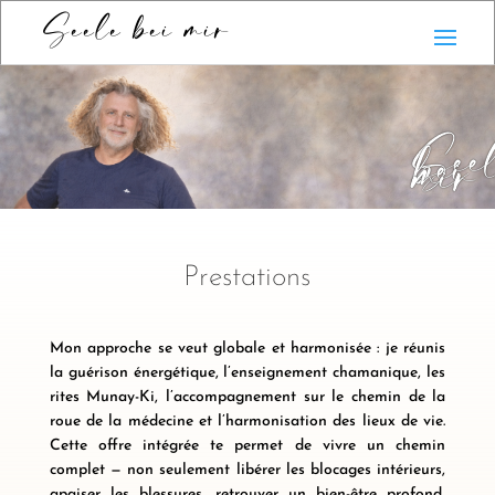
Seele bei mir
See
bei
mir
Prestations
Mon approche se veut globale et harmonisée : je réunis
la guérison énergétique, l’enseignement chamanique, les
rites Munay-Ki, l’accompagnement sur le chemin de la
roue de la médecine et l’harmonisation des lieux de vie.
Cette offre intégrée te permet de vivre un chemin
complet — non seulement libérer les blocages intérieurs,
apaiser les blessures, retrouver un bien-être profond,