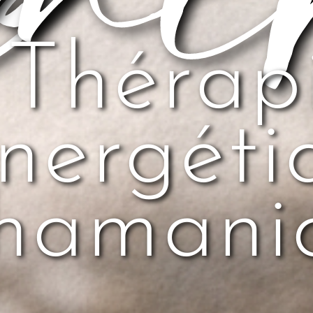
Thérap
nergéti
hamani