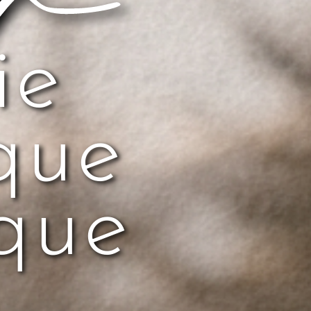
ie
que
que