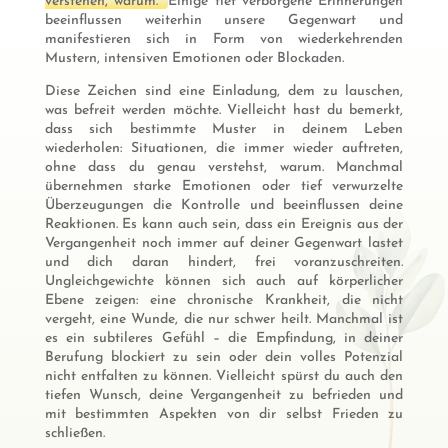
verstehen, warum.
Einige tief verborgene Erinnerungen
beeinflussen weiterhin unsere Gegenwart und
manifestieren sich in Form von wiederkehrenden
Mustern, intensiven Emotionen oder Blockaden.
Diese Zeichen sind eine Einladung, dem zu lauschen,
was befreit werden möchte. Vielleicht hast du bemerkt,
dass sich bestimmte Muster in deinem Leben
wiederholen: Situationen, die immer wieder auftreten,
ohne dass du genau verstehst, warum. Manchmal
übernehmen starke Emotionen oder tief verwurzelte
Überzeugungen die Kontrolle und beeinflussen deine
Reaktionen. Es kann auch sein, dass ein Ereignis aus der
Vergangenheit noch immer auf deiner Gegenwart lastet
und dich daran hindert, frei voranzuschreiten.
Ungleichgewichte können sich auch auf körperlicher
Ebene zeigen: eine chronische Krankheit, die nicht
vergeht, eine Wunde, die nur schwer heilt. Manchmal ist
es ein subtileres Gefühl – die Empfindung, in deiner
Berufung blockiert zu sein oder dein volles Potenzial
nicht entfalten zu können. Vielleicht spürst du auch den
tiefen Wunsch, deine Vergangenheit zu befrieden und
mit bestimmten Aspekten von dir selbst Frieden zu
schließen.