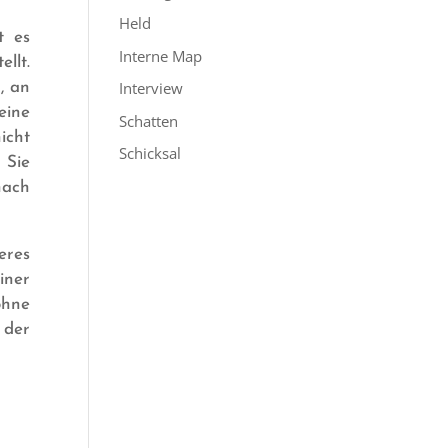
Held
t es
Interne Map
llt.
Interview
, an
eine
Schatten
icht
Schicksal
 Sie
nach
eres
iner
ohne
 der