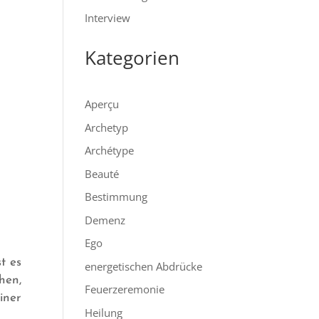
Interview
Kategorien
Aperçu
Archetyp
Archétype
Beauté
Bestimmung
Demenz
Ego
t es
energetischen Abdrücke
hen,
Feuerzeremonie
iner
Heilung