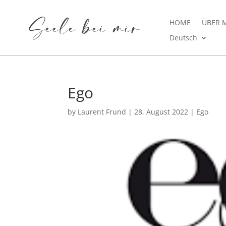
Seele bei mir
HOME
ÜBER 
Deutsch
Ego
by
Laurent Frund
|
28, August 2022
|
Ego